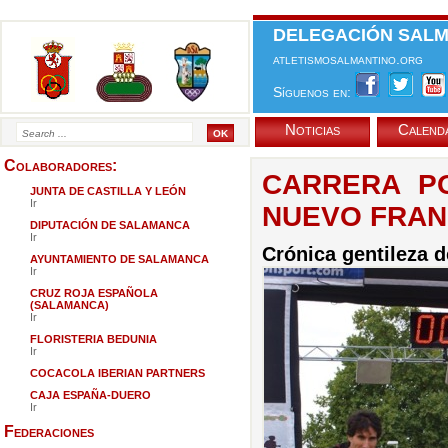
DELEGACIÓN SALM
atletismosalmantino.org
Síguenos en:
Noticias
Calend
Colaboradores:
CARRERA PO
JUNTA DE CASTILLA Y LEÓN
Ir
NUEVO FRA
DIPUTACIÓN DE SALAMANCA
Ir
Crónica gentileza 
AYUNTAMIENTO DE SALAMANCA
Ir
CRUZ ROJA ESPAÑOLA
(SALAMANCA)
Ir
FLORISTERIA BEDUNIA
Ir
COCACOLA IBERIAN PARTNERS
CAJA ESPAÑA-DUERO
Ir
Federaciones