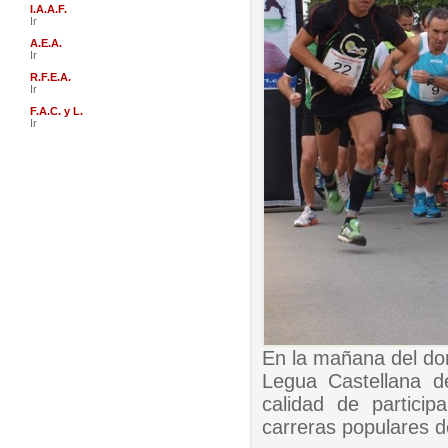
I.A.A.F.
Ir
A.E.A.
Ir
R.F.E.A.
Ir
F.A.C. y L.
Ir
En la mañana del dom
Legua Castellana d
calidad de particip
carreras populares d