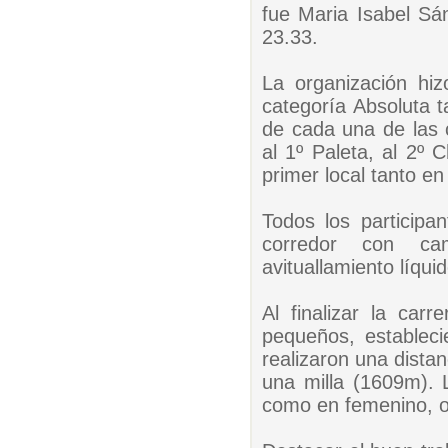
fue Maria Isabel S
23.33.
La organización hi
categoría Absoluta 
de cada una de las c
al 1º Paleta, al 2º
primer local tanto 
Todos los participa
corredor con cam
avituallamiento líqui
Al finalizar la car
pequeños, establec
realizaron una dista
una milla (1609m). 
como en femenino, ob