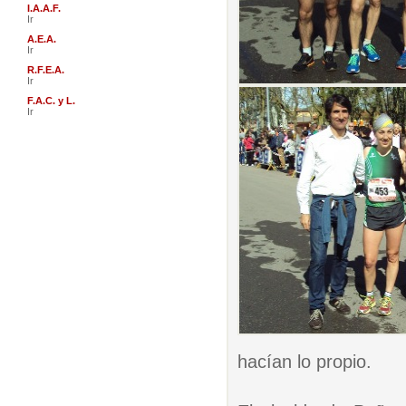
I.A.A.F.
Ir
A.E.A.
Ir
R.F.E.A.
Ir
F.A.C. y L.
Ir
hacían lo propio.