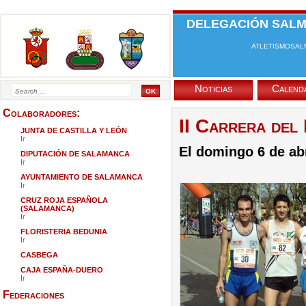
DELEGACIÓN SALM
atletismosa
Noticias
Calend
Colaboradores:
II Carrera de
JUNTA DE CASTILLA Y LEÓN
Ir
El domingo 6 de abr
DIPUTACIÓN DE SALAMANCA
Ir
AYUNTAMIENTO DE SALAMANCA
Ir
CRUZ ROJA ESPAÑOLA
(SALAMANCA)
Ir
FLORISTERIA BEDUNIA
Ir
CASBEGA
CAJA ESPAÑA-DUERO
Ir
Federaciones